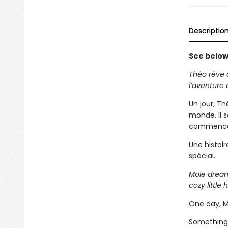
Descriptio
See below 
Théo rêve d
l’aventure 
Un jour, Th
monde. Il 
commencent
Une histoi
spécial.
Mole dream
cozy little
One day, M
Something 