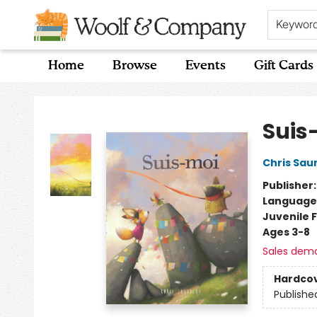
Keywor
Home
Browse
Events
Gift Cards
Woolf & Company
Suis
Chris Sau
Publisher
Language
Juvenile F
Ages 3-8
Sales dem
Hardco
Publishe