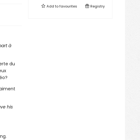
Add to
favourites
Registry
part à
erte du
eux
héo?
raiment
ve his
ng.