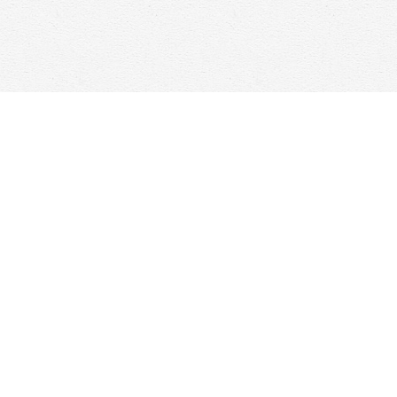
Contact us
647-368-7763
hello@woolfandcompany.com