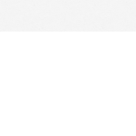
Find us at
Woolf & Company
25 Main Street
Cambridge
,
ON
Canada
N1R 1V6
Map & Hours