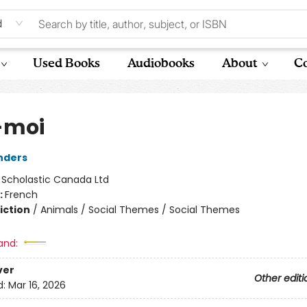
d
Used Books
Audiobooks
About
Co
-moi
nders
:
Scholastic Canada Ltd
:
French
iction
/
Animals / Social Themes / Social Themes
and:
ver
Other editi
d:
Mar 16, 2026