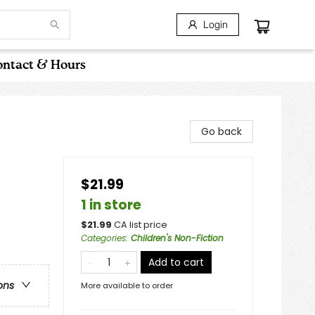
Login
ntact & Hours
Go back
$21.99
1 in store
$
21.99
CA list price
Categories
:
Children's Non-Fiction
Add to cart
ons
More available to order